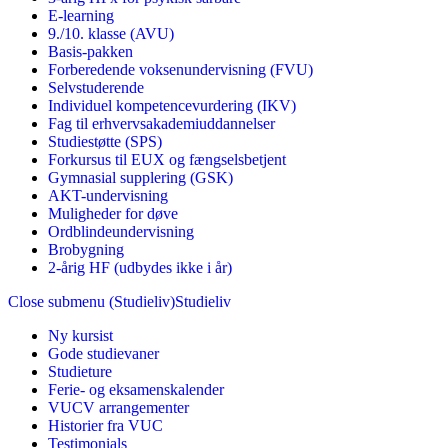
E-learning
9./10. klasse (AVU)
Basis-pakken
Forberedende voksenundervisning (FVU)
Selvstuderende
Individuel kompetencevurdering (IKV)
Fag til erhvervsakademiuddannelser
Studiestøtte (SPS)
Forkursus til EUX og fængselsbetjent
Gymnasial supplering (GSK)
AKT-undervisning
Muligheder for døve
Ordblindeundervisning
Brobygning
2-årig HF (udbydes ikke i år)
Close submenu (Studieliv)
Studieliv
Ny kursist
Gode studievaner
Studieture
Ferie- og eksamenskalender
VUCV arrangementer
Historier fra VUC
Testimonials