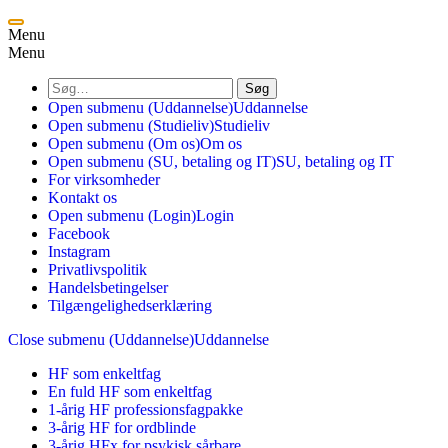
Menu
Menu
Søg
Open submenu (Uddannelse)
Uddannelse
Open submenu (Studieliv)
Studieliv
Open submenu (Om os)
Om os
Open submenu (SU, betaling og IT)
SU, betaling og IT
For virksomheder
Kontakt os
Open submenu (Login)
Login
Facebook
Instagram
Privatlivspolitik
Handelsbetingelser
Tilgængelighedserklæring
Close submenu (Uddannelse)
Uddannelse
HF som enkeltfag
En fuld HF som enkeltfag
1-årig HF professionsfagpakke
3-årig HF for ordblinde
3-årig HFx for psykisk sårbare