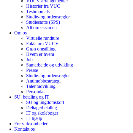
VUCV arrangementer
Historier fra VUC
Testimonials
Studie- og ordensregler
Studiestøtte (SPS)
Alt om eksamen
Om os
Virtuelle rundture
Fakta om VUCV
Grøn omstilling
Hvem er hvem
Job
Samarbejde og udvikling
Presse
Studie- og ordensregler
Antimobbestrategi
Talentudvikling
Persondata
SU, betaling og IT
SU og ungdomskort
Deltagerbetaling
IT og skolebøger
IT-hjælp
For virksomheder
Kontakt os