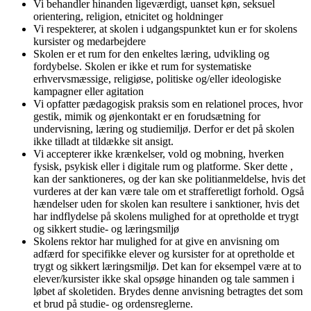
Vi behandler hinanden ligeværdigt, uanset køn, seksuel
orientering, religion, etnicitet og holdninger
Vi respekterer, at skolen i udgangspunktet kun er for skolens
kursister og medarbejdere
Skolen er et rum for den enkeltes læring, udvikling og
fordybelse. Skolen er ikke et rum for systematiske
erhvervsmæssige, religiøse, politiske og/eller ideologiske
kampagner eller agitation
Vi opfatter pædagogisk praksis som en relationel proces, hvor
gestik, mimik og øjenkontakt er en forudsætning for
undervisning, læring og studiemiljø. Derfor er det på skolen
ikke tilladt at tildække sit ansigt.
Vi accepterer ikke krænkelser, vold og mobning, hverken
fysisk, psykisk eller i digitale rum og platforme. Sker dette ,
kan der sanktioneres, og der kan ske politianmeldelse, hvis det
vurderes at der kan være tale om et strafferetligt forhold. Også
hændelser uden for skolen kan resultere i sanktioner, hvis det
har indflydelse på skolens mulighed for at opretholde et trygt
og sikkert studie- og læringsmiljø
Skolens rektor har mulighed for at give en anvisning om
adfærd for specifikke elever og kursister for at opretholde et
trygt og sikkert læringsmiljø. Det kan for eksempel være at to
elever/kursister ikke skal opsøge hinanden og tale sammen i
løbet af skoletiden. Brydes denne anvisning betragtes det som
et brud på studie- og ordensreglerne.