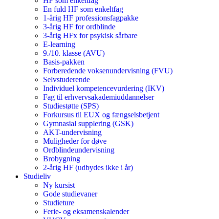
HF som enkeltfag
En fuld HF som enkeltfag
1-årig HF professionsfagpakke
3-årig HF for ordblinde
3-årig HFx for psykisk sårbare
E-learning
9./10. klasse (AVU)
Basis-pakken
Forberedende voksenundervisning (FVU)
Selvstuderende
Individuel kompetencevurdering (IKV)
Fag til erhvervsakademiuddannelser
Studiestøtte (SPS)
Forkursus til EUX og fængselsbetjent
Gymnasial supplering (GSK)
AKT-undervisning
Muligheder for døve
Ordblindeundervisning
Brobygning
2-årig HF (udbydes ikke i år)
Studieliv
Ny kursist
Gode studievaner
Studieture
Ferie- og eksamenskalender