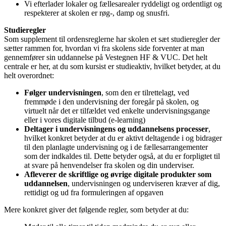
Vi efterlader lokaler og fællesarealer ryddeligt og ordentligt og
respekterer at skolen er røg-, damp og snusfri.
Studieregler
Som supplement til ordensreglerne har skolen et sæt studieregler der
sætter rammen for, hvordan vi fra skolens side forventer at man
gennemfører sin uddannelse på Vestegnen HF & VUC. Det helt
centrale er her, at du som kursist er studieaktiv, hvilket betyder, at du
helt overordnet:
Følger undervisningen
, som den er tilrettelagt, ved
fremmøde i den undervisning der foregår på skolen, og
virtuelt når det er tilfældet ved enkelte undervisningsgange
eller i vores digitale tilbud (e-learning)
Deltager i undervisningens og uddannelsens processer
,
hvilket konkret betyder at du er aktivt deltagende i og bidrager
til den planlagte undervisning og i de fællesarrangementer
som der indkaldes til. Dette betyder også, at du er forpligtet til
at svare på henvendelser fra skolen og din underviser.
Afleverer de skriftlige og øvrige digitale produkter som
uddannelsen
, undervisningen og underviseren kræver af dig,
rettidigt og ud fra formuleringen af opgaven
Mere konkret giver det følgende regler, som betyder at du: