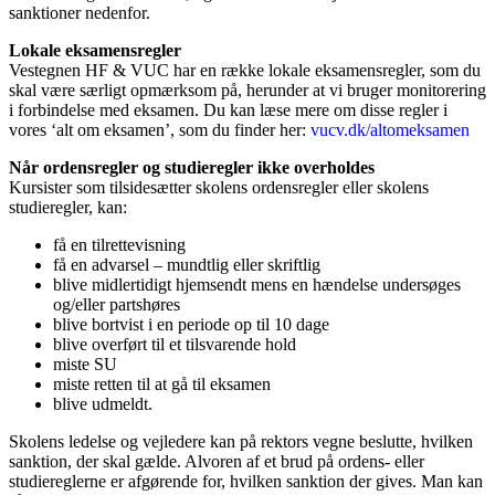
sanktioner nedenfor.
Lokale eksamensregler
Vestegnen HF & VUC har en række lokale eksamensregler, som du
skal være særligt opmærksom på, herunder at vi bruger monitorering
i forbindelse med eksamen. Du kan læse mere om disse regler i
vores ‘alt om eksamen’, som du finder her:
vucv.dk/altomeksamen
Når ordensregler og studieregler ikke overholdes
Kursister som tilsidesætter skolens ordensregler eller skolens
studieregler, kan:
få en tilrettevisning
få en advarsel – mundtlig eller skriftlig
blive midlertidigt hjemsendt mens en hændelse undersøges
og/eller partshøres
blive bortvist i en periode op til 10 dage
blive overført til et tilsvarende hold
miste SU
miste retten til at gå til eksamen
blive udmeldt.
Skolens ledelse og vejledere kan på rektors vegne beslutte, hvilken
sanktion, der skal gælde. Alvoren af et brud på ordens- eller
studiereglerne er afgørende for, hvilken sanktion der gives. Man kan