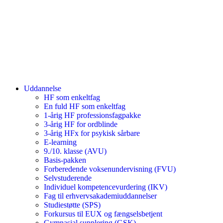
Uddannelse
HF som enkeltfag
En fuld HF som enkeltfag
1-årig HF professionsfagpakke
3-årig HF for ordblinde
3-årig HFx for psykisk sårbare
E-learning
9./10. klasse (AVU)
Basis-pakken
Forberedende voksenundervisning (FVU)
Selvstuderende
Individuel kompetencevurdering (IKV)
Fag til erhvervsakademiuddannelser
Studiestøtte (SPS)
Forkursus til EUX og fængselsbetjent
Gymnasial supplering (GSK)