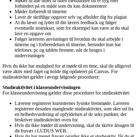
Møder til alle timer til tiden medmindre du er syg eller
forhindret på en måde som du kan dokumentere
Møder forberedt til timerne
Laver de skriftlige opgaver selv og afholder dig fra plagiat
At du læser og lytter til din lærers feedback og følger
eventuelle instrukser, som for eksempel kan være at du skal
lave en opgave om
Følger lærerens anvisninger til hvordan du skal arbejde i
timerne og i forberedelsen til timerne, herunder kun har
telefoner, pc og tablets fremme, når de bruges i
undervisningen
Hvis du ikke har mulighed for at møde til en time, skal du alligevel
være aktiv med faget og holde dig opdateret på Canvas. For
studieaktivitet gælder i øvrigt følgende procedurer:
Studieaktivitet i klasseundervisningen
For klasseundervisning gælder disse procedurer for studieaktivitet:
Lærerne registrerer kursisternes fysiske fremmøde. Læreren
registrerer desuden manglende studieaktivitet, som sker ud fra
en helhedsvurdering af opfyldelsen af de seks punkter, der
beskriver studieaktivitet oven for.
Hvis du ikke møder til undervisning, skal du skrive årsagen til
dit fravær i LUDUS WEB.
Hvis du har meget fravær og/eller ikke er studieaktiv, får du et