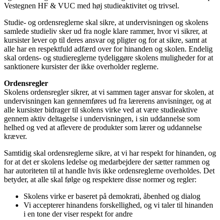
Vestegnen HF & VUC med høj studieaktivitet og trivsel.
Studie- og ordensreglerne skal sikre, at undervisningen og skolens
samlede studieliv sker ud fra nogle klare rammer, hvor vi sikrer, at
kursister lever op til deres ansvar og pligter og for at sikre, samt at
alle har en respektfuld adfærd over for hinanden og skolen. Endelig
skal ordens- og studiereglerne tydeliggøre skolens muligheder for at
sanktionere kursister der ikke overholder reglerne.
Ordensregler
Skolens ordensregler sikrer, at vi sammen tager ansvar for skolen, at
undervisningen kan gennemføres ud fra lærerens anvisninger, og at
alle kursister bidrager til skolens virke ved at være studieaktive
gennem aktiv deltagelse i undervisningen, i sin uddannelse som
helhed og ved at aflevere de produkter som lærer og uddannelse
kræver.
Samtidig skal ordensreglerne sikre, at vi har respekt for hinanden, og
for at det er skolens ledelse og medarbejdere der sætter rammen og
har autoriteten til at handle hvis ikke ordensreglerne overholdes. Det
betyder, at alle skal følge og respektere disse normer og regler:
Skolens virke er baseret på demokrati, åbenhed og dialog
Vi accepterer hinandens forskellighed, og vi taler til hinanden
i en tone der viser respekt for andre