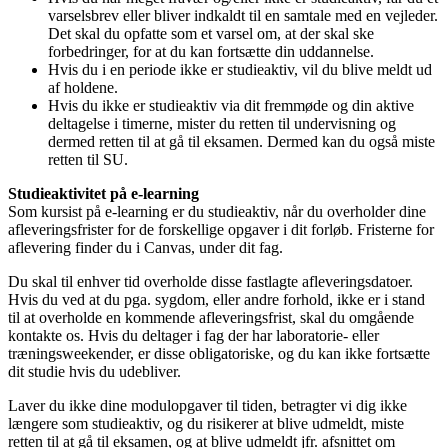
varselsbrev eller bliver indkaldt til en samtale med en vejleder.
Det skal du opfatte som et varsel om, at der skal ske
forbedringer, for at du kan fortsætte din uddannelse.
Hvis du i en periode ikke er studieaktiv, vil du blive meldt ud
af holdene.
Hvis du ikke er studieaktiv via dit fremmøde og din aktive
deltagelse i timerne, mister du retten til undervisning og
dermed retten til at gå til eksamen. Dermed kan du også miste
retten til SU.
Studieaktivitet på e-learning
Som kursist på e-learning er du studieaktiv, når du overholder dine
afleveringsfrister for de forskellige opgaver i dit forløb. Fristerne for
aflevering finder du i Canvas, under dit fag.
Du skal til enhver tid overholde disse fastlagte afleveringsdatoer.
Hvis du ved at du pga. sygdom, eller andre forhold, ikke er i stand
til at overholde en kommende afleveringsfrist, skal du omgående
kontakte os. Hvis du deltager i fag der har laboratorie- eller
træningsweekender, er disse obligatoriske, og du kan ikke fortsætte
dit studie hvis du udebliver.
Laver du ikke dine modulopgaver til tiden, betragter vi dig ikke
længere som studieaktiv, og du risikerer at blive udmeldt, miste
retten til at gå til eksamen, og at blive udmeldt jfr. afsnittet om