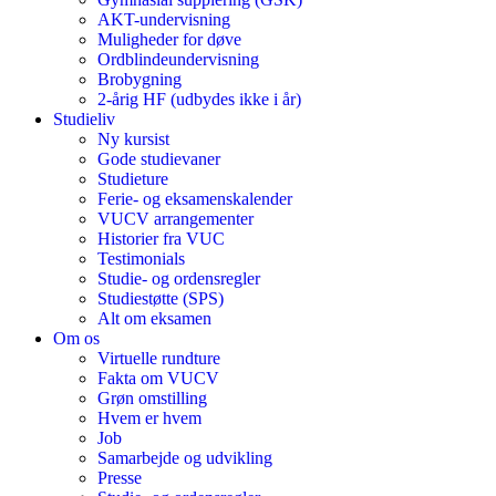
AKT-undervisning
Muligheder for døve
Ordblindeundervisning
Brobygning
2-årig HF (udbydes ikke i år)
Studieliv
Ny kursist
Gode studievaner
Studieture
Ferie- og eksamenskalender
VUCV arrangementer
Historier fra VUC
Testimonials
Studie- og ordensregler
Studiestøtte (SPS)
Alt om eksamen
Om os
Virtuelle rundture
Fakta om VUCV
Grøn omstilling
Hvem er hvem
Job
Samarbejde og udvikling
Presse