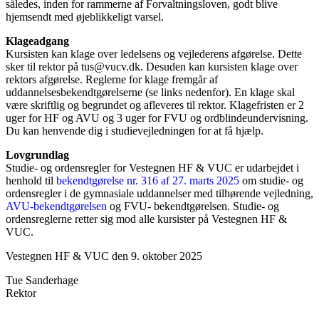
således, inden for rammerne af Forvaltningsloven, godt blive
hjemsendt med øjeblikkeligt varsel.
Klageadgang
Kursisten kan klage over ledelsens og vejlederens afgørelse. Dette
sker til rektor på tus@vucv.dk. Desuden kan kursisten klage over
rektors afgørelse. Reglerne for klage fremgår af
uddannelsesbekendtgørelserne (se links nedenfor). En klage skal
være skriftlig og begrundet og afleveres til rektor. Klagefristen er 2
uger for HF og AVU og 3 uger for FVU og ordblindeundervisning.
Du kan henvende dig i studievejledningen for at få hjælp.
Lovgrundlag
Studie- og ordensregler for Vestegnen HF & VUC er udarbejdet i
henhold til
bekendtgørelse nr. 316 af 27. marts 2025
om studie- og
ordensregler i de gymnasiale uddannelser med tilhørende vejledning,
AVU-bekendtgørelsen
og FVU- bekendtgørelsen. Studie- og
ordensreglerne retter sig mod alle kursister på Vestegnen HF &
VUC.
Vestegnen HF & VUC den 9. oktober 2025
Tue Sanderhage
Rektor