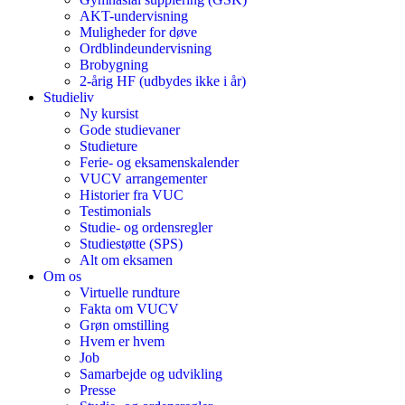
AKT-undervisning
Muligheder for døve
Ordblindeundervisning
Brobygning
2-årig HF (udbydes ikke i år)
Studieliv
Ny kursist
Gode studievaner
Studieture
Ferie- og eksamenskalender
VUCV arrangementer
Historier fra VUC
Testimonials
Studie- og ordensregler
Studiestøtte (SPS)
Alt om eksamen
Om os
Virtuelle rundture
Fakta om VUCV
Grøn omstilling
Hvem er hvem
Job
Samarbejde og udvikling
Presse