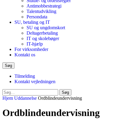
Studie- og ordensregler
Antimobbestrategi
Talentudvikling
Persondata
SU, betaling og IT
SU og ungdomskort
Deltagerbetaling
IT og skolebøger
IT-hjælp
For virksomheder
Kontakt os
Søg
Tilmelding
Kontakt vejledningen
Luk
Søg
søgeformular
Hjem
Uddannelse
Ordblindeundervisning
Ordblindeundervisning