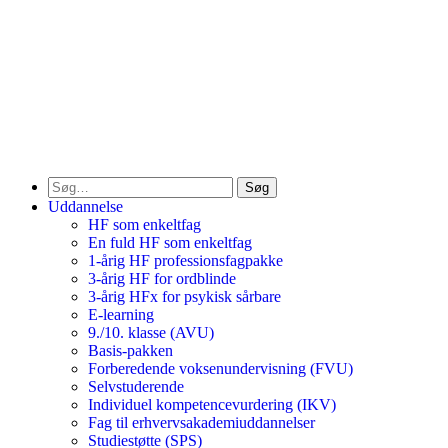
Søg
Uddannelse
HF som enkeltfag
En fuld HF som enkeltfag
1-årig HF professionsfagpakke
3-årig HF for ordblinde
3-årig HFx for psykisk sårbare
E-learning
9./10. klasse (AVU)
Basis-pakken
Forberedende voksenundervisning (FVU)
Selvstuderende
Individuel kompetencevurdering (IKV)
Fag til erhvervsakademiuddannelser
Studiestøtte (SPS)