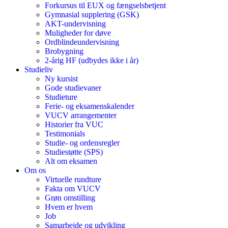
Forkursus til EUX og fængselsbetjent
Gymnasial supplering (GSK)
AKT-undervisning
Muligheder for døve
Ordblindeundervisning
Brobygning
2-årig HF (udbydes ikke i år)
Studieliv
Ny kursist
Gode studievaner
Studieture
Ferie- og eksamenskalender
VUCV arrangementer
Historier fra VUC
Testimonials
Studie- og ordensregler
Studiestøtte (SPS)
Alt om eksamen
Om os
Virtuelle rundture
Fakta om VUCV
Grøn omstilling
Hvem er hvem
Job
Samarbejde og udvikling