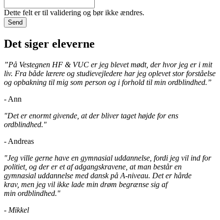
Dette felt er til validering og bør ikke ændres.
Det siger eleverne
”På Vestegnen HF & VUC er jeg blevet mødt, der hvor jeg er i mit
liv. Fra både lærere og studievejledere har jeg oplevet stor forståelse
og opbakning til mig som person og i forhold til min ordblindhed.”
- Ann
"Det er enormt givende, at der bliver taget højde for ens
ordblindhed."
- Andreas
"Jeg ville gerne have en
gymnasial uddannelse,
fordi jeg vil ind for
politiet, og
der er et af adgangskravene,
at man består en
gymnasial
uddannelse med dansk på
A-niveau. Det er hårde
krav,
men jeg vil ikke lade min
drøm begrænse sig af
min
ordblindhed."
- Mikkel