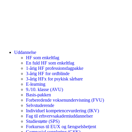
Uddannelse
HF som enkeltfag
En fuld HF som enkeltfag
1-årig HF professionsfagpakke
3-årig HF for ordblinde
3-årig HFx for psykisk sårbare
E-learning
9./10. klasse (AVU)
Basis-pakken
Forberedende voksenundervisning (FVU)
Selvstuderende
Individuel kompetencevurdering (IKV)
Fag til erhvervsakademiuddannelser
Studiestøtte (SPS)
Forkursus til EUX og fængselsbetjent
Gymnasial supplering (GSK)