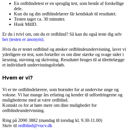
En ordblindetest er en sproglig test, som består af forskellige
dele.
Kun du og din ordblindelærer får kendskab til resultatet.
Testen tager ca. 30 minutter.
Husk MitID.
Er du i tvivl om, om du er ordblind? Så kan du også teste dig selv
her (testen er anonym).
Hvis du er testet ordblind og ønsker ordblindeundervisning, laver vi
yderligere en test, som fortæller os om dine stærke og svage sider i
læsning, stavning og skrivning. Resultatet bruges til at tilrettelægge
et individuelt undervisningsforløb.
Hvem er vi?
Vi er tre ordblindelærere, som brænder for at undervise unge og
voksne. Vi har mange års erfaring og kender til udfordringerne og
mulighederne med at være ordblind.
Kontakt os for at høre mere om dine muligheder for
ordblindeundervisning.
Ring på 2090 3882 (mandag til torsdag kl. 9.30-11.00)
Skriv til
ordblind@vucv.dk