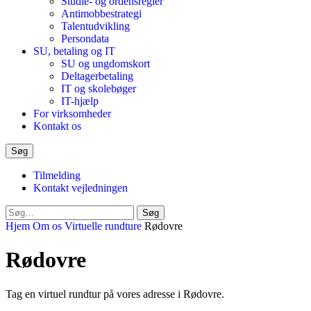
Studie- og ordensregler
Antimobbestrategi
Talentudvikling
Persondata
SU, betaling og IT
SU og ungdomskort
Deltagerbetaling
IT og skolebøger
IT-hjælp
For virksomheder
Kontakt os
Søg
Tilmelding
Kontakt vejledningen
Luk
Søg
søgeformular
Hjem
Om os
Virtuelle rundture
Rødovre
Rødovre
Tag en virtuel rundtur på vores adresse i Rødovre.