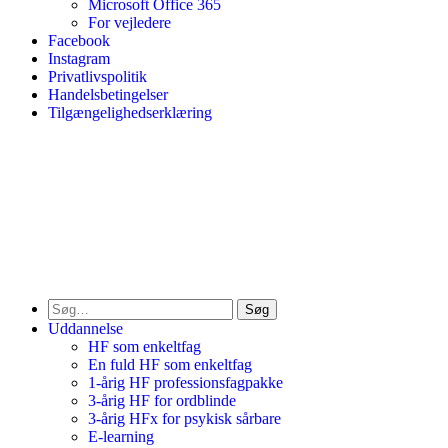
Microsoft Office 365
For vejledere
Facebook
Instagram
Privatlivspolitik
Handelsbetingelser
Tilgængelighedserklæring
Søg
Uddannelse
HF som enkeltfag
En fuld HF som enkeltfag
1-årig HF professionsfagpakke
3-årig HF for ordblinde
3-årig HFx for psykisk sårbare
E-learning