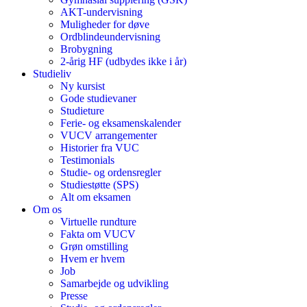
AKT-undervisning
Muligheder for døve
Ordblindeundervisning
Brobygning
2-årig HF (udbydes ikke i år)
Studieliv
Ny kursist
Gode studievaner
Studieture
Ferie- og eksamenskalender
VUCV arrangementer
Historier fra VUC
Testimonials
Studie- og ordensregler
Studiestøtte (SPS)
Alt om eksamen
Om os
Virtuelle rundture
Fakta om VUCV
Grøn omstilling
Hvem er hvem
Job
Samarbejde og udvikling
Presse