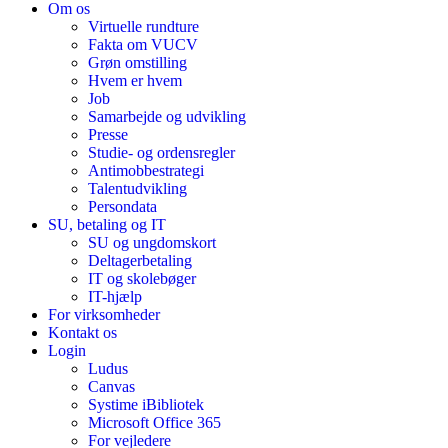
Om os
Virtuelle rundture
Fakta om VUCV
Grøn omstilling
Hvem er hvem
Job
Samarbejde og udvikling
Presse
Studie- og ordensregler
Antimobbestrategi
Talentudvikling
Persondata
SU, betaling og IT
SU og ungdomskort
Deltagerbetaling
IT og skolebøger
IT-hjælp
For virksomheder
Kontakt os
Login
Ludus
Canvas
Systime iBibliotek
Microsoft Office 365
For vejledere