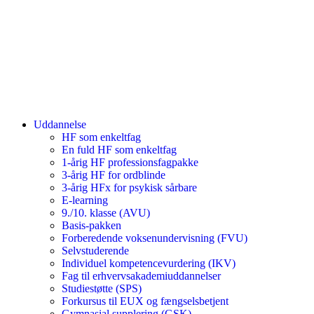
Uddannelse
HF som enkeltfag
En fuld HF som enkeltfag
1-årig HF professionsfagpakke
3-årig HF for ordblinde
3-årig HFx for psykisk sårbare
E-learning
9./10. klasse (AVU)
Basis-pakken
Forberedende voksenundervisning (FVU)
Selvstuderende
Individuel kompetencevurdering (IKV)
Fag til erhvervsakademiuddannelser
Studiestøtte (SPS)
Forkursus til EUX og fængselsbetjent
Gymnasial supplering (GSK)