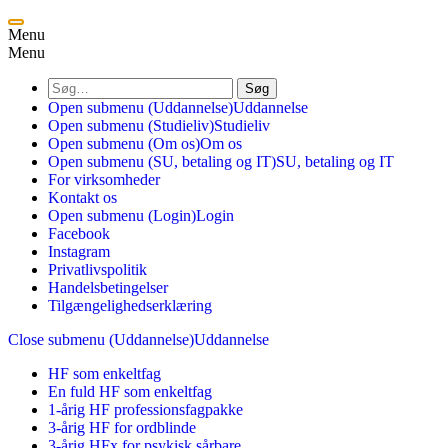
Menu
Menu
Søg
Open submenu (Uddannelse)
Uddannelse
Open submenu (Studieliv)
Studieliv
Open submenu (Om os)
Om os
Open submenu (SU, betaling og IT)
SU, betaling og IT
For virksomheder
Kontakt os
Open submenu (Login)
Login
Facebook
Instagram
Privatlivspolitik
Handelsbetingelser
Tilgængelighedserklæring
Close submenu (Uddannelse)
Uddannelse
HF som enkeltfag
En fuld HF som enkeltfag
1-årig HF professionsfagpakke
3-årig HF for ordblinde
3-årig HFx for psykisk sårbare