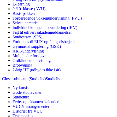
E-learning
9./10. klasse (AVU)
Basis-pakken
Forberedende voksenundervisning (FVU)
Selvstuderende
Individuel kompetencevurdering (IKV)
Fag til erhvervsakademiuddannelser
Studiestøtte (SPS)
Forkursus til EUX og fængselsbetjent
Gymnasial supplering (GSK)
AKT-undervisning
Muligheder for døve
Ordblindeundervisning
Brobygning
2-årig HF (udbydes ikke i år)
Close submenu (Studieliv)
Studieliv
Ny kursist
Gode studievaner
Studieture
Ferie- og eksamenskalender
VUCV arrangementer
Historier fra VUC
Testimonials