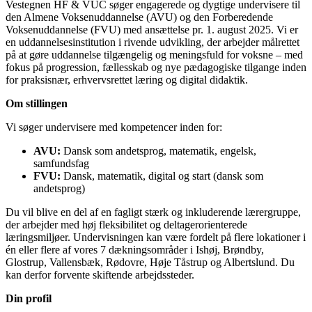
Vestegnen HF & VUC søger engagerede og dygtige undervisere til
den Almene Voksenuddannelse (AVU) og den Forberedende
Voksenuddannelse (FVU) med ansættelse pr. 1. august 2025. Vi er
en uddannelsesinstitution i rivende udvikling, der arbejder målrettet
på at gøre uddannelse tilgængelig og meningsfuld for voksne – med
fokus på progression, fællesskab og nye pædagogiske tilgange inden
for praksisnær, erhvervsrettet læring og digital didaktik.
Om stillingen
Vi søger undervisere med kompetencer inden for:
AVU:
Dansk som andetsprog, matematik, engelsk,
samfundsfag
FVU:
Dansk, matematik, digital og start (dansk som
andetsprog)
Du vil blive en del af en fagligt stærk og inkluderende lærergruppe,
der arbejder med høj fleksibilitet og deltagerorienterede
læringsmiljøer. Undervisningen kan være fordelt på flere lokationer i
én eller flere af vores 7 dækningsområder i Ishøj, Brøndby,
Glostrup, Vallensbæk, Rødovre, Høje Tåstrup og Albertslund. Du
kan derfor forvente skiftende arbejdssteder.
Din profil