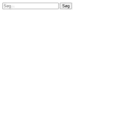
Luk
Søg
søgeformular