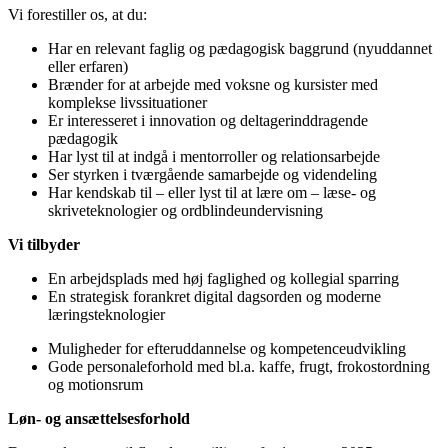
Vi forestiller os, at du:
Har en relevant faglig og pædagogisk baggrund (nyuddannet
eller erfaren)
Brænder for at arbejde med voksne og kursister med
komplekse livssituationer
Er interesseret i innovation og deltagerinddragende
pædagogik
Har lyst til at indgå i mentorroller og relationsarbejde
Ser styrken i tværgående samarbejde og videndeling
Har kendskab til – eller lyst til at lære om – læse- og
skriveteknologier og ordblindeundervisning
Vi tilbyder
En arbejdsplads med høj faglighed og kollegial sparring
En strategisk forankret digital dagsorden og moderne
læringsteknologier
Muligheder for efteruddannelse og kompetenceudvikling
Gode personaleforhold med bl.a. kaffe, frugt, frokostordning
og motionsrum
Løn- og ansættelsesforhold