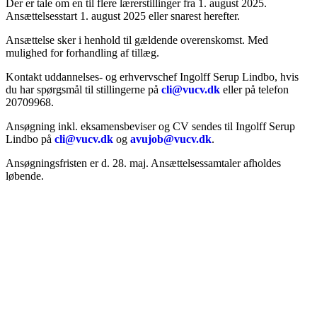
Der er tale om en til flere lærerstillinger fra 1. august 2025.
Ansættelsesstart 1. august 2025 eller snarest herefter.
Ansættelse sker i henhold til gældende overenskomst. Med
mulighed for forhandling af tillæg.
Kontakt uddannelses- og erhvervschef Ingolff Serup Lindbo, hvis
du har spørgsmål til stillingerne på
cli@vucv.dk
eller på telefon
20709968.
Ansøgning inkl. eksamensbeviser og CV sendes til Ingolff Serup
Lindbo på
cli@vucv.dk
og
avujob@vucv.dk
.
Ansøgningsfristen er d. 28. maj. Ansættelsessamtaler afholdes
løbende.