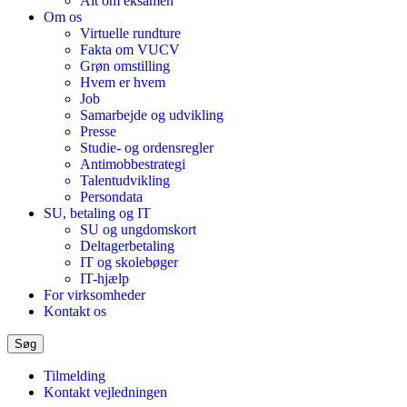
Alt om eksamen
Om os
Virtuelle rundture
Fakta om VUCV
Grøn omstilling
Hvem er hvem
Job
Samarbejde og udvikling
Presse
Studie- og ordensregler
Antimobbestrategi
Talentudvikling
Persondata
SU, betaling og IT
SU og ungdomskort
Deltagerbetaling
IT og skolebøger
IT-hjælp
For virksomheder
Kontakt os
Søg
Tilmelding
Kontakt vejledningen