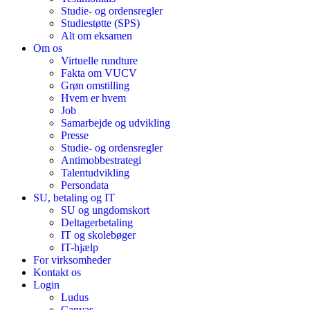
Studie- og ordensregler
Studiestøtte (SPS)
Alt om eksamen
Om os
Virtuelle rundture
Fakta om VUCV
Grøn omstilling
Hvem er hvem
Job
Samarbejde og udvikling
Presse
Studie- og ordensregler
Antimobbestrategi
Talentudvikling
Persondata
SU, betaling og IT
SU og ungdomskort
Deltagerbetaling
IT og skolebøger
IT-hjælp
For virksomheder
Kontakt os
Login
Ludus
Canvas