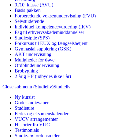
9./10. klasse (AVU)
Basis-pakken
Forberedende voksenundervisning (FVU)
Selvstuderende
Individuel kompetencevurdering (IKV)
Fag til erhvervsakademiuddannelser
Studiestøtte (SPS)
Forkursus til EUX og fængselsbetjent
Gymnasial supplering (GSK)
AKT-undervisning
Muligheder for døve
Ordblindeundervisning
Brobygning
2-årig HF (udbydes ikke i år)
Close submenu (Studieliv)
Studieliv
Ny kursist
Gode studievaner
Studieture
Ferie- og eksamenskalender
VUCV arrangementer
Historier fra VUC
Testimonials
Studie- og ordensregler