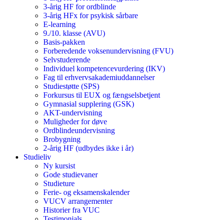
3-årig HF for ordblinde
3-årig HFx for psykisk sårbare
E-learning
9./10. klasse (AVU)
Basis-pakken
Forberedende voksenundervisning (FVU)
Selvstuderende
Individuel kompetencevurdering (IKV)
Fag til erhvervsakademiuddannelser
Studiestøtte (SPS)
Forkursus til EUX og fængselsbetjent
Gymnasial supplering (GSK)
AKT-undervisning
Muligheder for døve
Ordblindeundervisning
Brobygning
2-årig HF (udbydes ikke i år)
Studieliv
Ny kursist
Gode studievaner
Studieture
Ferie- og eksamenskalender
VUCV arrangementer
Historier fra VUC
Testimonials