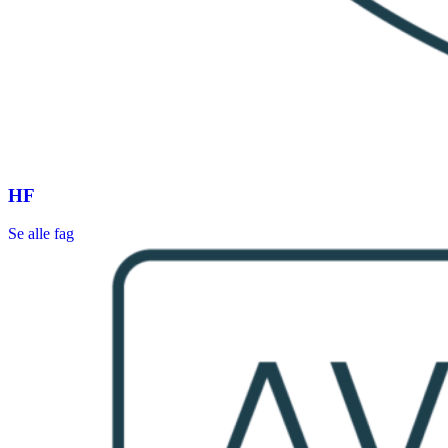
HF
Se alle fag