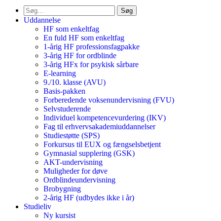
Søg
Uddannelse
HF som enkeltfag
En fuld HF som enkeltfag
1-årig HF professionsfagpakke
3-årig HF for ordblinde
3-årig HFx for psykisk sårbare
E-learning
9./10. klasse (AVU)
Basis-pakken
Forberedende voksenundervisning (FVU)
Selvstuderende
Individuel kompetencevurdering (IKV)
Fag til erhvervsakademiuddannelser
Studiestøtte (SPS)
Forkursus til EUX og fængselsbetjent
Gymnasial supplering (GSK)
AKT-undervisning
Muligheder for døve
Ordblindeundervisning
Brobygning
2-årig HF (udbydes ikke i år)
Studieliv
Ny kursist