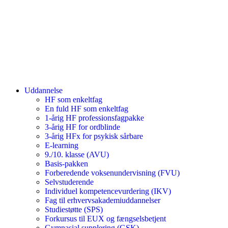
Uddannelse
HF som enkeltfag
En fuld HF som enkeltfag
1-årig HF professionsfagpakke
3-årig HF for ordblinde
3-årig HFx for psykisk sårbare
E-learning
9./10. klasse (AVU)
Basis-pakken
Forberedende voksenundervisning (FVU)
Selvstuderende
Individuel kompetencevurdering (IKV)
Fag til erhvervsakademiuddannelser
Studiestøtte (SPS)
Forkursus til EUX og fængselsbetjent
Gymnasial supplering (GSK)