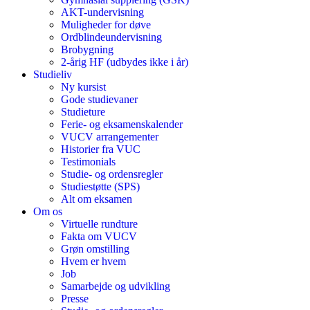
AKT-undervisning
Muligheder for døve
Ordblindeundervisning
Brobygning
2-årig HF (udbydes ikke i år)
Studieliv
Ny kursist
Gode studievaner
Studieture
Ferie- og eksamenskalender
VUCV arrangementer
Historier fra VUC
Testimonials
Studie- og ordensregler
Studiestøtte (SPS)
Alt om eksamen
Om os
Virtuelle rundture
Fakta om VUCV
Grøn omstilling
Hvem er hvem
Job
Samarbejde og udvikling
Presse