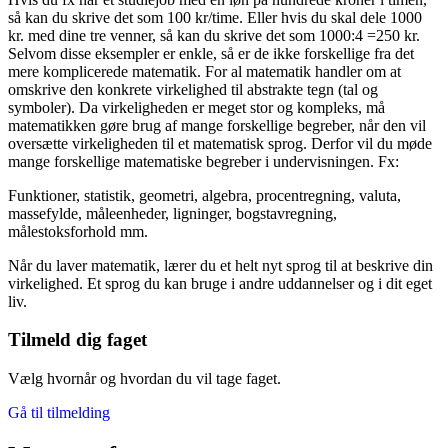
så kan du skrive det som 100 kr/time. Eller hvis du skal dele 1000
kr. med dine tre venner, så kan du skrive det som 1000:4 =250 kr.
Selvom disse eksempler er enkle, så er de ikke forskellige fra det
mere komplicerede matematik. For al matematik handler om at
omskrive den konkrete virkelighed til abstrakte tegn (tal og
symboler). Da virkeligheden er meget stor og kompleks, må
matematikken gøre brug af mange forskellige begreber, når den vil
oversætte virkeligheden til et matematisk sprog. Derfor vil du møde
mange forskellige matematiske begreber i undervisningen. Fx:
Funktioner, statistik, geometri, algebra, procentregning, valuta,
massefylde, måleenheder, ligninger, bogstavregning,
målestoksforhold mm.
Når du laver matematik, lærer du et helt nyt sprog til at beskrive din
virkelighed. Et sprog du kan bruge i andre uddannelser og i dit eget
liv.
Tilmeld dig faget
Vælg hvornår og hvordan du vil tage faget.
Gå til tilmelding