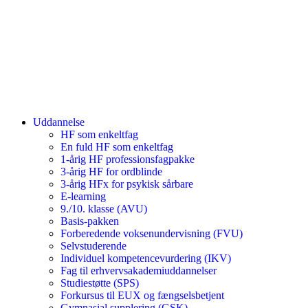
Uddannelse
HF som enkeltfag
En fuld HF som enkeltfag
1-årig HF professionsfagpakke
3-årig HF for ordblinde
3-årig HFx for psykisk sårbare
E-learning
9./10. klasse (AVU)
Basis-pakken
Forberedende voksenundervisning (FVU)
Selvstuderende
Individuel kompetencevurdering (IKV)
Fag til erhvervsakademiuddannelser
Studiestøtte (SPS)
Forkursus til EUX og fængselsbetjent
Gymnasial supplering (GSK)