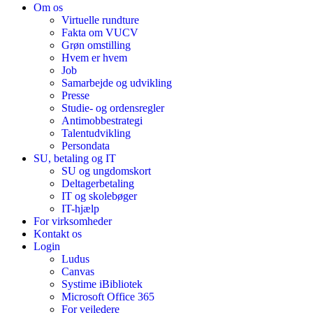
Om os
Virtuelle rundture
Fakta om VUCV
Grøn omstilling
Hvem er hvem
Job
Samarbejde og udvikling
Presse
Studie- og ordensregler
Antimobbestrategi
Talentudvikling
Persondata
SU, betaling og IT
SU og ungdomskort
Deltagerbetaling
IT og skolebøger
IT-hjælp
For virksomheder
Kontakt os
Login
Ludus
Canvas
Systime iBibliotek
Microsoft Office 365
For vejledere