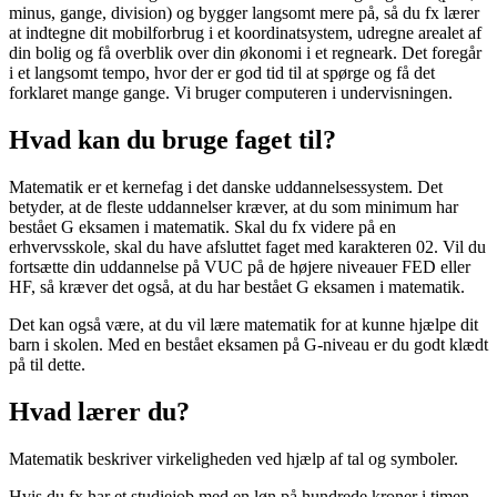
minus, gange, division) og bygger langsomt mere på, så du fx lærer
at indtegne dit mobilforbrug i et koordinatsystem, udregne arealet af
din bolig og få overblik over din økonomi i et regneark. Det foregår
i et langsomt tempo, hvor der er god tid til at spørge og få det
forklaret mange gange. Vi bruger computeren i undervisningen.
Hvad kan du bruge faget til?
Matematik er et kernefag i det danske uddannelsessystem. Det
betyder, at de fleste uddannelser kræver, at du som minimum har
bestået G eksamen i matematik. Skal du fx videre på en
erhvervsskole, skal du have afsluttet faget med karakteren 02. Vil du
fortsætte din uddannelse på VUC på de højere niveauer FED eller
HF, så kræver det også, at du har bestået G eksamen i matematik.
Det kan også være, at du vil lære matematik for at kunne hjælpe dit
barn i skolen. Med en bestået eksamen på G-niveau er du godt klædt
på til dette.
Hvad lærer du?
Matematik beskriver virkeligheden ved hjælp af tal og symboler.
Hvis du fx har et studiejob med en løn på hundrede kroner i timen,