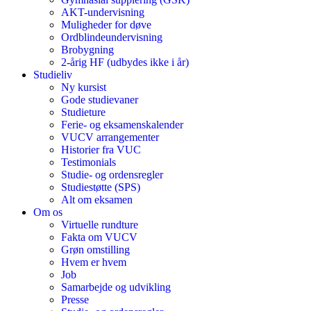
AKT-undervisning
Muligheder for døve
Ordblindeundervisning
Brobygning
2-årig HF (udbydes ikke i år)
Studieliv
Ny kursist
Gode studievaner
Studieture
Ferie- og eksamenskalender
VUCV arrangementer
Historier fra VUC
Testimonials
Studie- og ordensregler
Studiestøtte (SPS)
Alt om eksamen
Om os
Virtuelle rundture
Fakta om VUCV
Grøn omstilling
Hvem er hvem
Job
Samarbejde og udvikling
Presse