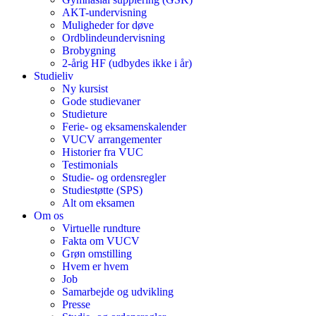
AKT-undervisning
Muligheder for døve
Ordblindeundervisning
Brobygning
2-årig HF (udbydes ikke i år)
Studieliv
Ny kursist
Gode studievaner
Studieture
Ferie- og eksamenskalender
VUCV arrangementer
Historier fra VUC
Testimonials
Studie- og ordensregler
Studiestøtte (SPS)
Alt om eksamen
Om os
Virtuelle rundture
Fakta om VUCV
Grøn omstilling
Hvem er hvem
Job
Samarbejde og udvikling
Presse