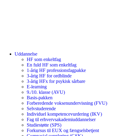
Uddannelse
HF som enkeltfag
En fuld HF som enkeltfag
1-årig HF professionsfagpakke
3-årig HF for ordblinde
3-årig HFx for psykisk sårbare
E-learning
9./10. klasse (AVU)
Basis-pakken
Forberedende voksenundervisning (FVU)
Selvstuderende
Individuel kompetencevurdering (IKV)
Fag til erhvervsakademiuddannelser
Studiestøtte (SPS)
Forkursus til EUX og fængselsbetjent
Gymnasial supplering (GSK)