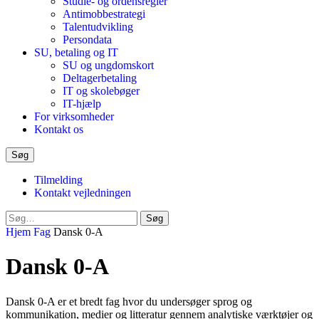
Studie- og ordensregler
Antimobbestrategi
Talentudvikling
Persondata
SU, betaling og IT
SU og ungdomskort
Deltagerbetaling
IT og skolebøger
IT-hjælp
For virksomheder
Kontakt os
Søg
Tilmelding
Kontakt vejledningen
Luk
Søg
søgeformular
Hjem
Fag
Dansk 0-A
Dansk 0-A
Dansk 0-A er et bredt fag hvor du undersøger sprog og
kommunikation, medier og litteratur gennem analytiske værktøjer og