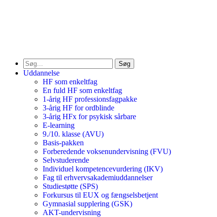
Søg
Uddannelse
HF som enkeltfag
En fuld HF som enkeltfag
1-årig HF professionsfagpakke
3-årig HF for ordblinde
3-årig HFx for psykisk sårbare
E-learning
9./10. klasse (AVU)
Basis-pakken
Forberedende voksenundervisning (FVU)
Selvstuderende
Individuel kompetencevurdering (IKV)
Fag til erhvervsakademiuddannelser
Studiestøtte (SPS)
Forkursus til EUX og fængselsbetjent
Gymnasial supplering (GSK)
AKT-undervisning