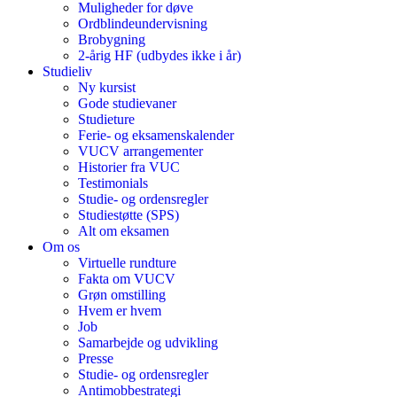
Muligheder for døve
Ordblindeundervisning
Brobygning
2-årig HF (udbydes ikke i år)
Studieliv
Ny kursist
Gode studievaner
Studieture
Ferie- og eksamenskalender
VUCV arrangementer
Historier fra VUC
Testimonials
Studie- og ordensregler
Studiestøtte (SPS)
Alt om eksamen
Om os
Virtuelle rundture
Fakta om VUCV
Grøn omstilling
Hvem er hvem
Job
Samarbejde og udvikling
Presse
Studie- og ordensregler
Antimobbestrategi