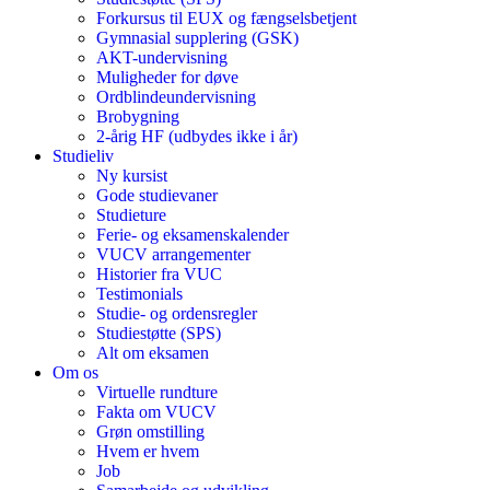
Forkursus til EUX og fængselsbetjent
Gymnasial supplering (GSK)
AKT-undervisning
Muligheder for døve
Ordblindeundervisning
Brobygning
2-årig HF (udbydes ikke i år)
Studieliv
Ny kursist
Gode studievaner
Studieture
Ferie- og eksamenskalender
VUCV arrangementer
Historier fra VUC
Testimonials
Studie- og ordensregler
Studiestøtte (SPS)
Alt om eksamen
Om os
Virtuelle rundture
Fakta om VUCV
Grøn omstilling
Hvem er hvem
Job