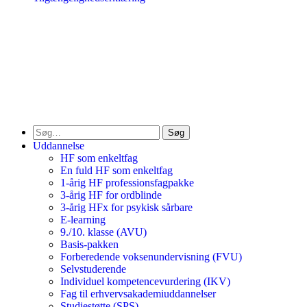
Søg
Uddannelse
HF som enkeltfag
En fuld HF som enkeltfag
1-årig HF professionsfagpakke
3-årig HF for ordblinde
3-årig HFx for psykisk sårbare
E-learning
9./10. klasse (AVU)
Basis-pakken
Forberedende voksenundervisning (FVU)
Selvstuderende
Individuel kompetencevurdering (IKV)
Fag til erhvervsakademiuddannelser
Studiestøtte (SPS)