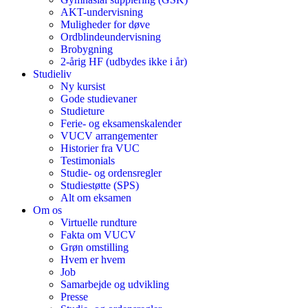
AKT-undervisning
Muligheder for døve
Ordblindeundervisning
Brobygning
2-årig HF (udbydes ikke i år)
Studieliv
Ny kursist
Gode studievaner
Studieture
Ferie- og eksamenskalender
VUCV arrangementer
Historier fra VUC
Testimonials
Studie- og ordensregler
Studiestøtte (SPS)
Alt om eksamen
Om os
Virtuelle rundture
Fakta om VUCV
Grøn omstilling
Hvem er hvem
Job
Samarbejde og udvikling
Presse