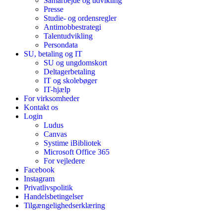
Samarbejde og udvikling
Presse
Studie- og ordensregler
Antimobbestrategi
Talentudvikling
Persondata
SU, betaling og IT
SU og ungdomskort
Deltagerbetaling
IT og skolebøger
IT-hjælp
For virksomheder
Kontakt os
Login
Ludus
Canvas
Systime iBibliotek
Microsoft Office 365
For vejledere
Facebook
Instagram
Privatlivspolitik
Handelsbetingelser
Tilgængelighedserklæring