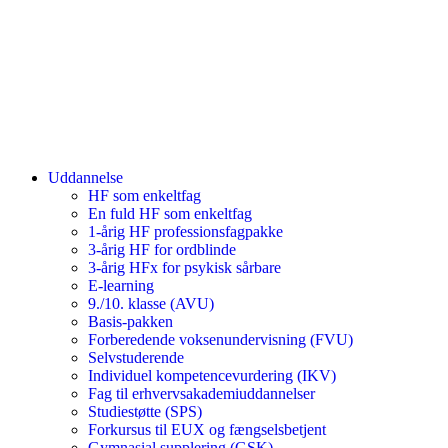
Uddannelse
HF som enkeltfag
En fuld HF som enkeltfag
1-årig HF professionsfagpakke
3-årig HF for ordblinde
3-årig HFx for psykisk sårbare
E-learning
9./10. klasse (AVU)
Basis-pakken
Forberedende voksenundervisning (FVU)
Selvstuderende
Individuel kompetencevurdering (IKV)
Fag til erhvervsakademiuddannelser
Studiestøtte (SPS)
Forkursus til EUX og fængselsbetjent
Gymnasial supplering (GSK)