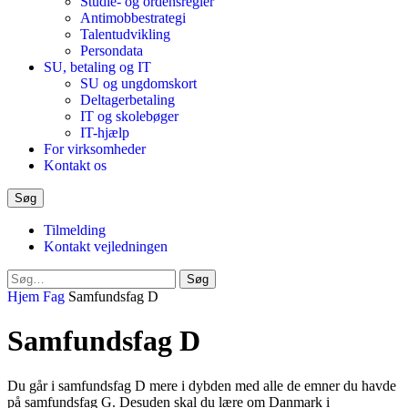
Studie- og ordensregler
Antimobbestrategi
Talentudvikling
Persondata
SU, betaling og IT
SU og ungdomskort
Deltagerbetaling
IT og skolebøger
IT-hjælp
For virksomheder
Kontakt os
Søg
Tilmelding
Kontakt vejledningen
Luk
Søg
søgeformular
Hjem
Fag
Samfundsfag D
Samfundsfag D
Du går i samfundsfag D mere i dybden med alle de emner du havde
på samfundsfag G. Desuden skal du lære om Danmark i