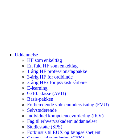
Uddannelse
HF som enkeltfag
En fuld HF som enkeltfag
1-årig HF professionsfagpakke
3-årig HF for ordblinde
3-årig HFx for psykisk sårbare
E-learning
9./10. klasse (AVU)
Basis-pakken
Forberedende voksenundervisning (FVU)
Selvstuderende
Individuel kompetencevurdering (IKV)
Fag til erhvervsakademiuddannelser
Studiestøtte (SPS)
Forkursus til EUX og fængselsbetjent
Gymnasial supplering (GSK)