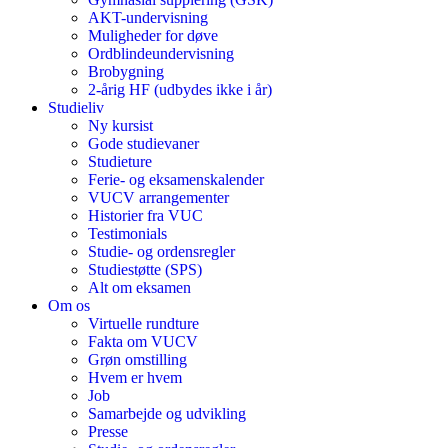
AKT-undervisning
Muligheder for døve
Ordblindeundervisning
Brobygning
2-årig HF (udbydes ikke i år)
Studieliv
Ny kursist
Gode studievaner
Studieture
Ferie- og eksamenskalender
VUCV arrangementer
Historier fra VUC
Testimonials
Studie- og ordensregler
Studiestøtte (SPS)
Alt om eksamen
Om os
Virtuelle rundture
Fakta om VUCV
Grøn omstilling
Hvem er hvem
Job
Samarbejde og udvikling
Presse