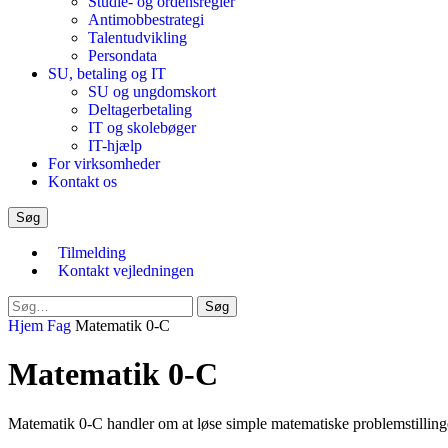
Studie- og ordensregler
Antimobbestrategi
Talentudvikling
Persondata
SU, betaling og IT
SU og ungdomskort
Deltagerbetaling
IT og skolebøger
IT-hjælp
For virksomheder
Kontakt os
Søg
Tilmelding
Kontakt vejledningen
Luk
Søg
søgeformular
Hjem
Fag
Matematik 0-C
Matematik 0-C
Matematik 0-C handler om at løse simple matematiske problemstillinger