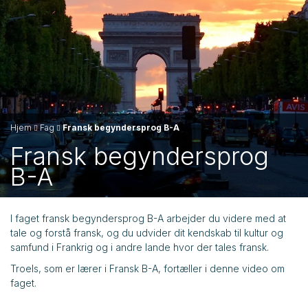
Hjem
Fag
Fransk begyndersprog B-A
Fransk begyndersprog
B-A
I faget fransk begyndersprog B-A arbejder du videre med at
tale og forstå fransk, og du udvider dit kendskab til kultur og
samfund i Frankrig og i andre lande hvor der tales fransk.
Troels, som er lærer i Fransk B-A, fortæller i denne video om
faget.